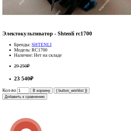
Электокультиватор - Shtenli rc1700
Бренды:
SHTENLI
Модель:
RC1700
Наличие:
Нет на складе
29 250₽
23 540₽
Кол-во
В корзину
{ button_wishlist }}
Добавить к сравнению