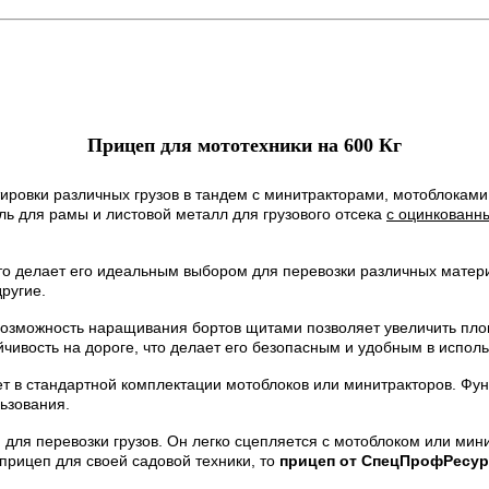
Прицеп для мототехники на 600 Кг
овки различных грузов в тандем с минитракторами, мотоблоками и
ь для рамы и листовой металл для грузового отсека
с оцинкованн
что делает его идеальным выбором для перевозки различных матер
другие.
возможность наращивания бортов щитами позволяет увеличить площ
чивость на дороге, что делает его безопасным и удобным в исполь
ет в стандартной комплектации мотоблоков или минитракторов. Фу
ьзования.
ля перевозки грузов. Он легко сцепляется с мотоблоком или мин
прицеп для своей садовой техники, то
прицеп от СпецПрофРесур