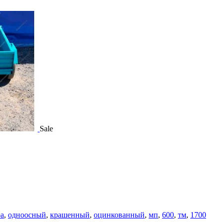
Sale
ра
,
одноосный
,
крашенный
,
оцинкованный
,
мп
,
600
,
тм
,
1700