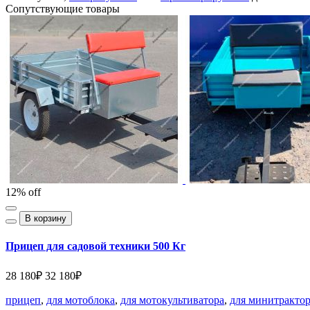
Сопутствующие товары
12% off
В корзину
Прицеп для садовой техники 500 Кг
28 180₽
32 180₽
прицеп
,
для мотоблока
,
для мотокультиватора
,
для минитракто