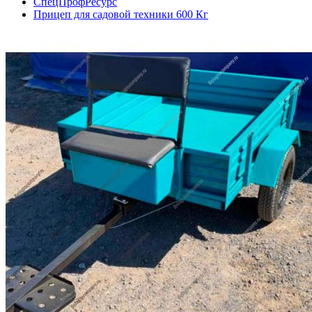
СпецПрофРесурс
Прицеп для садовой техники 600 Кг