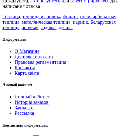
Пожалуйста,
авторизуйтесь
или
зарегистрируйтесь
для
написания отзыва
Теплица
,
теплица из поликарбоната
,
поликарбонатная
теплица
,
металлическая теплица
,
парник
,
Беларусская
теплица
,
арочная
,
садовая
,
дачная
Информация
О Магазине
Доставка и оплата
Правовая регламентация
Контакты
Карта сайта
Личный кабинет
Личный кабинет
История заказов
Закладки
Рассылка
Контактная информация: