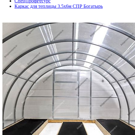
СпецПрофРесурс
Каркас для теплицы 3.5х6м СПР Богатырь