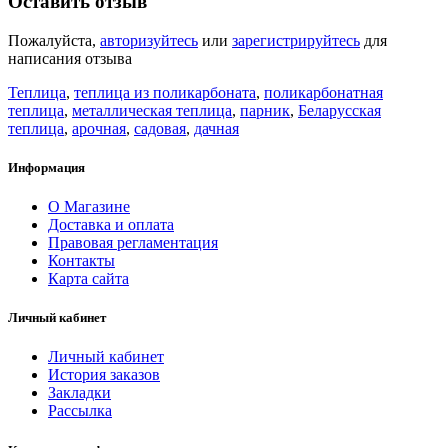
Оставить отзыв
Пожалуйста,
авторизуйтесь
или
зарегистрируйтесь
для
написания отзыва
Теплица
,
теплица из поликарбоната
,
поликарбонатная
теплица
,
металлическая теплица
,
парник
,
Беларусская
теплица
,
арочная
,
садовая
,
дачная
Информация
О Магазине
Доставка и оплата
Правовая регламентация
Контакты
Карта сайта
Личный кабинет
Личный кабинет
История заказов
Закладки
Рассылка