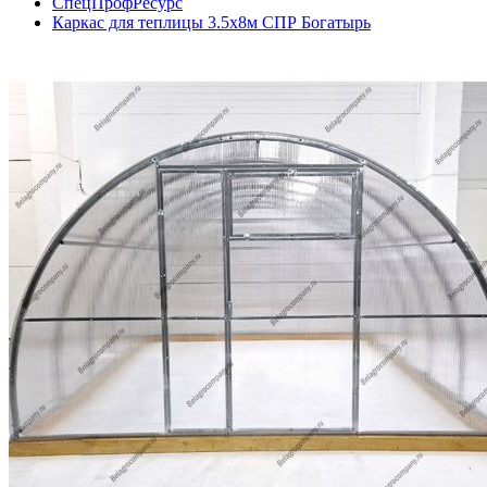
СпецПрофРесурс
Каркас для теплицы 3.5х8м СПР Богатырь