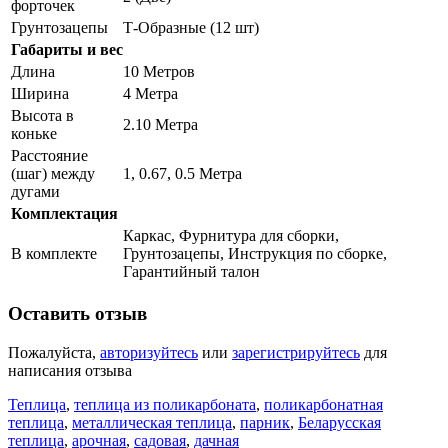
форточек
Грунтозацепы
Т-Образные (12 шт)
Габариты и вес
Длина
10 Метров
Ширина
4 Метра
Высота в
2.10 Метра
коньке
Расстояние
(шаг) между
1, 0.67, 0.5 Метра
дугами
Комплектация
Каркас, Фурнитура для сборки,
В комплекте
Грунтозацепы, Инструкция по сборке,
Гарантийный талон
Оставить отзыв
Пожалуйста,
авторизуйтесь
или
зарегистрируйтесь
для
написания отзыва
Теплица
,
теплица из поликарбоната
,
поликарбонатная
теплица
,
металлическая теплица
,
парник
,
Беларусская
теплица
,
арочная
,
садовая
,
дачная