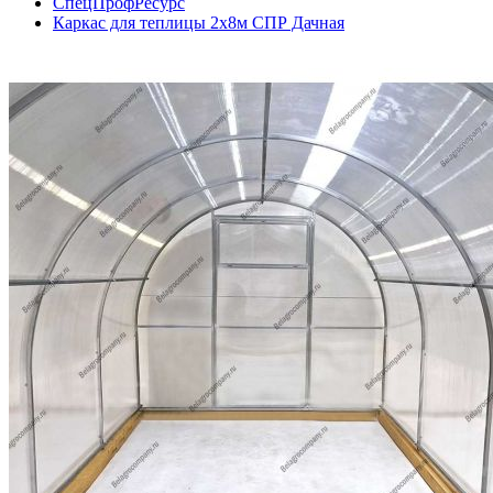
СпецПрофРесурс
Каркас для теплицы 2х8м СПР Дачная