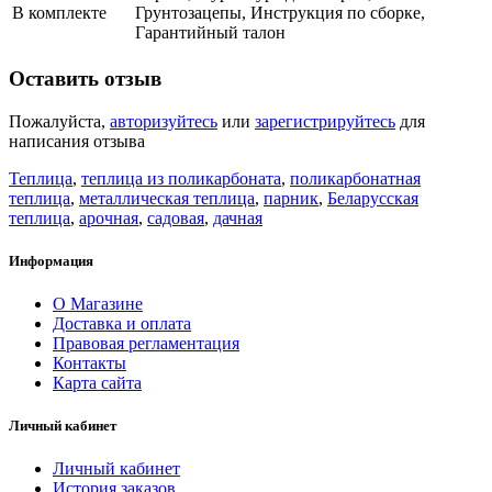
В комплекте
Грунтозацепы, Инструкция по сборке,
Гарантийный талон
Оставить отзыв
Пожалуйста,
авторизуйтесь
или
зарегистрируйтесь
для
написания отзыва
Теплица
,
теплица из поликарбоната
,
поликарбонатная
теплица
,
металлическая теплица
,
парник
,
Беларусская
теплица
,
арочная
,
садовая
,
дачная
Информация
О Магазине
Доставка и оплата
Правовая регламентация
Контакты
Карта сайта
Личный кабинет
Личный кабинет
История заказов