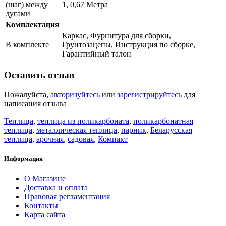
(шаг) между
1, 0,67 Метра
дугами
Комплектация
Каркас, Фурнитура для сборки,
В комплекте
Грунтозацепы, Инструкция по сборке,
Гарантийный талон
Оставить отзыв
Пожалуйста,
авторизуйтесь
или
зарегистрируйтесь
для
написания отзыва
Теплица
,
теплица из поликарбоната
,
поликарбонатная
теплица
,
металлическая теплица
,
парник
,
Беларусская
теплица
,
арочная
,
садовая
,
Компакт
Информация
О Магазине
Доставка и оплата
Правовая регламентация
Контакты
Карта сайта