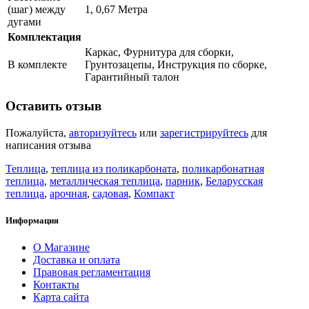
(шаг) между
1, 0,67 Метра
дугами
Комплектация
Каркас, Фурнитура для сборки,
В комплекте
Грунтозацепы, Инструкция по сборке,
Гарантийный талон
Оставить отзыв
Пожалуйста,
авторизуйтесь
или
зарегистрируйтесь
для
написания отзыва
Теплица
,
теплица из поликарбоната
,
поликарбонатная
теплица
,
металлическая теплица
,
парник
,
Беларусская
теплица
,
арочная
,
садовая
,
Компакт
Информация
О Магазине
Доставка и оплата
Правовая регламентация
Контакты
Карта сайта