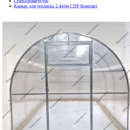
СпецПрофРесурс
Каркас для теплицы 2.4х6м СПР Компакт