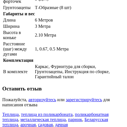
форточек
Грунтозацепы
Т-Образные (8 шт)
Габариты и вес
Длина
6 Метров
Ширина
3 Метра
Высота в
2.10 Метра
коньке
Расстояние
(шаг) между
1, 0.67, 0.5 Метра
дугами
Комплектация
Каркас, Фурнитура для сборки,
В комплекте
Грунтозацепы, Инструкция по сборке,
Гарантийный талон
Оставить отзыв
Пожалуйста,
авторизуйтесь
или
зарегистрируйтесь
для
написания отзыва
Теплица
,
теплица из поликарбоната
,
поликарбонатная
теплица
,
металлическая теплица
,
парник
,
Беларусская
теплица
,
арочная
,
садовая
,
дачная