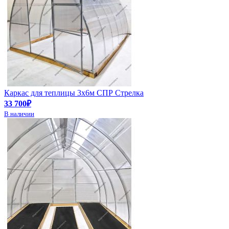
Каркас для теплицы 3х6м СПР Стрелка
33 700₽
В наличии