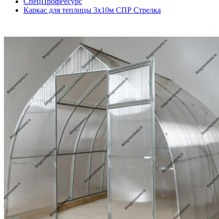
СпецПрофРесурс
Каркас для теплицы 3х10м СПР Стрелка