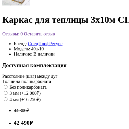
Каркас для теплицы 3х10м С
Отзывы: 0
Оставить отзыв
Бренд:
СпецПрофРесурс
Модель:
40а-10
Наличие:
В наличии
Доступная комплектация
Расстояние (шаг) между дуг
Толщина поликарбоната
Без поликарбоната
3 мм (+12 000₽)
4 мм (+16 250₽)
44 300₽
42 490₽