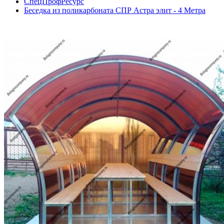
СпецПрофРесурс
Беседка из поликарбоната СПР Астра элит - 4 Метра