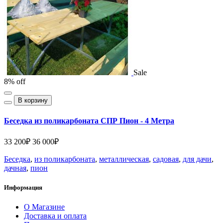
Sale
8% off
В корзину
Беседка из поликарбоната СПР Пион - 4 Метра
33 200₽
36 000₽
Беседка
,
из поликарбоната
,
металлическая
,
садовая
,
для дачи
,
дачная
,
пион
Информация
О Магазине
Доставка и оплата