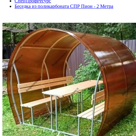
СпецПрофРесурс
Беседка из поликарбоната СПР Пион - 2 Метра