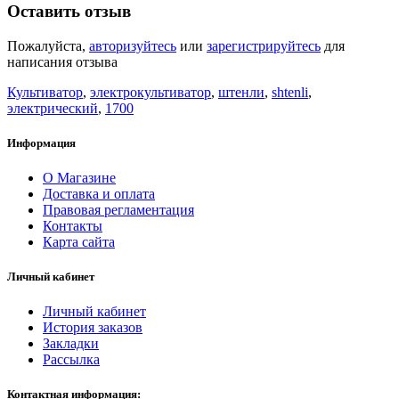
Оставить отзыв
Пожалуйста,
авторизуйтесь
или
зарегистрируйтесь
для
написания отзыва
Культиватор
,
электрокультиватор
,
штенли
,
shtenli
,
электрический
,
1700
Информация
О Магазине
Доставка и оплата
Правовая регламентация
Контакты
Карта сайта
Личный кабинет
Личный кабинет
История заказов
Закладки
Рассылка
Контактная информация: