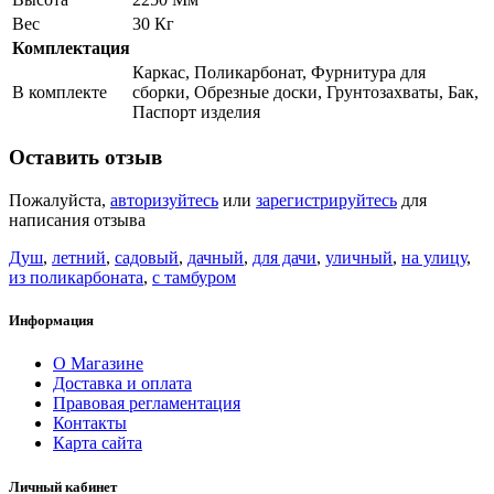
Вес
30 Кг
Комплектация
Каркас, Поликарбонат, Фурнитура для
В комплекте
сборки, Обрезные доски, Грунтозахваты, Бак,
Паспорт изделия
Оставить отзыв
Пожалуйста,
авторизуйтесь
или
зарегистрируйтесь
для
написания отзыва
Душ
,
летний
,
садовый
,
дачный
,
для дачи
,
уличный
,
на улицу
,
из поликарбоната
,
с тамбуром
Информация
О Магазине
Доставка и оплата
Правовая регламентация
Контакты
Карта сайта
Личный кабинет