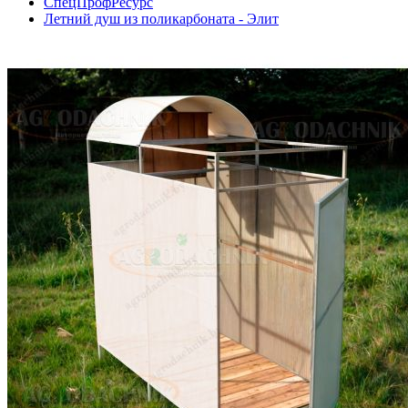
СпецПрофРесурс
Летний душ из поликарбоната - Элит