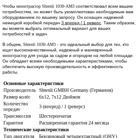
Чтобы
соответствовал всем вашим
минитрактор Shtenli 1030-AM3
потребностям, он может быть укомплектован необходимым вам
оборудованием по вашему запросу. Он оснащен надежной
немецкой коробкой передач
3 вперед / 1 реверс
. Таким образом,
вы можете выбрать оптимальный вариант для ваших
потребностей и задач.
В общем,
- это идеальный выбор для тех, кто
Shtenli 1030-AM3
ищет высококачественный, надежный и маневренный
для ухода за садом и огородом на любой площади.
минитрактор
Он обладает всеми необходимыми характеристиками, чтобы
обеспечить высокую производительность и эффективность
работы.
Основные характеристики
Производитель
Shtenli GMBH Germany (Германия)
Размер колёс
6х12, 7х12 Дюймов
Количество
3 (вперед) / 1 (реверс)
передач
Трансмиссия
Шестеренчатая
Гарантия
Расширенная гарантия 24 месяца
Технические характеристики
Тип двигателя
Бензиновый четырехтактный (OHV)