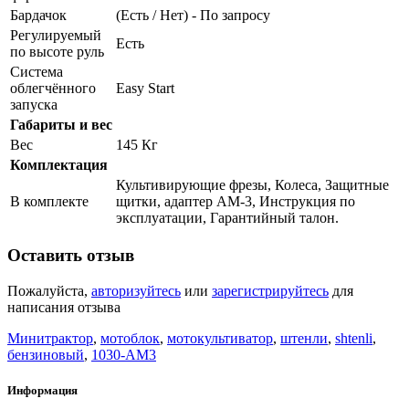
Бардачок
(Есть / Нет) - По запросу
Регулируемый
Есть
по высоте руль
Система
облегчённого
Easy Start
запуска
Габариты и вес
Вес
145 Кг
Комплектация
Культивирующие фрезы, Колеса, Защитные
В комплекте
щитки, адаптер АМ-3, Инструкция по
эксплуатации, Гарантийный талон.
Оставить отзыв
Пожалуйста,
авторизуйтесь
или
зарегистрируйтесь
для
написания отзыва
Минитрактор
,
мотоблок
,
мотокультиватор
,
штенли
,
shtenli
,
бензиновый
,
1030-AM3
Информация