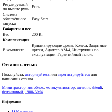
Регулируемый
Есть
по высоте руль
Система
облегчённого
Easy Start
запуска
Габариты и вес
Вес
200 Кг
Комплектация
Культивирующие фрезы, Колеса, Защитные
В комплекте
щитки, Адаптер АМ-4, Инструкция по
эксплуатации, Гарантийный талон.
Оставить отзыв
Пожалуйста,
авторизуйтесь
или
зарегистрируйтесь
для
написания отзыва
Минитрактор
,
мотоблок
,
мотокультиватор
,
штенли
,
shtenli
,
бензиновый
,
1900-AM4
Информация
О Магазине