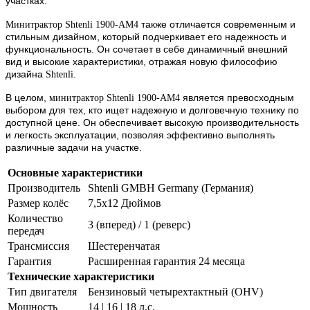
участках.
также отличается современным и
Минитрактор Shtenli 1900-AM4
стильным дизайном, который подчеркивает его надежность и
функциональность. Он сочетает в себе динамичный внешний
вид и высокие характеристики, отражая новую философию
дизайна
.
Shtenli
В целом,
является превосходным
минитрактор Shtenli 1900-AM4
выбором для тех, кто ищет надежную и долговечную технику по
доступной цене. Он обеспечивает высокую производительность
и легкость эксплуатации, позволяя эффективно выполнять
различные задачи на участке.
Основные характеристики
Производитель
Shtenli GMBH Germany (Германия)
Размер колёс
7,5х12 Дюймов
Количество
3 (вперед) / 1 (реверс)
передач
Трансмиссия
Шестеренчатая
Гарантия
Расширенная гарантия 24 месяца
Технические характеристики
Тип двигателя
Бензиновый четырехтактный (OHV)
Мощность
14 | 16 | 18 л.с.