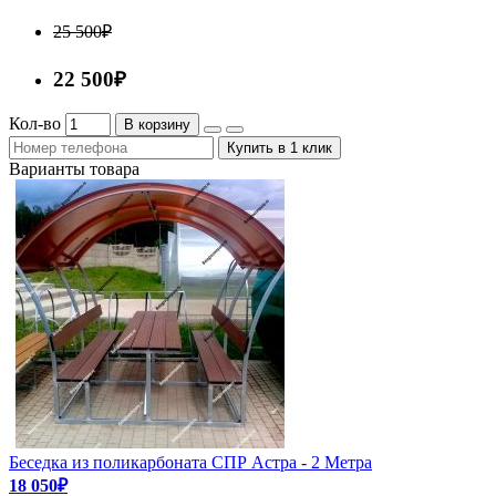
25 500₽
22 500₽
Кол-во
В корзину
Купить в 1 клик
Варианты товара
Беседка из поликарбоната СПР Астра - 2 Метра
18 050₽