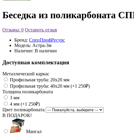
Беседка из поликарбоната СП
Отзывы: 0
Оставить отзыв
Бренд:
СпецПрофРесурс
Модель:
Астра-3м
Наличие:
В наличии
Доступная комплектация
Металлический каркас
Профильная труба: 20x20 мм
Профильная труба: 40x20 мм (+1 250₽)
Толщина поликарбоната
3 мм
4 мм (+1 250₽)
Цвет поликарбоната
В ПОДАРОК!
Мангал