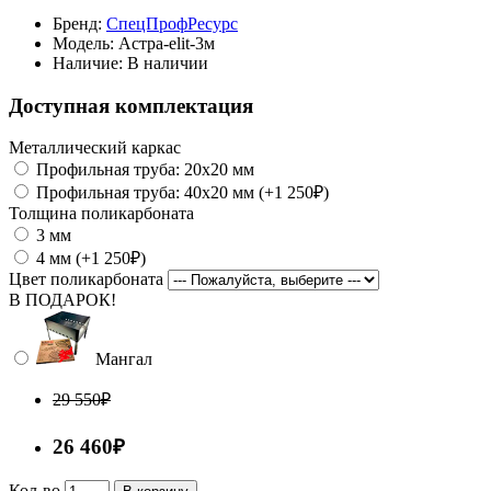
Бренд:
СпецПрофРесурс
Модель:
Астра-elit-3м
Наличие:
В наличии
Доступная комплектация
Металлический каркас
Профильная труба: 20x20 мм
Профильная труба: 40x20 мм (+1 250₽)
Толщина поликарбоната
3 мм
4 мм (+1 250₽)
Цвет поликарбоната
В ПОДАРОК!
Мангал
29 550₽
26 460₽
Кол-во