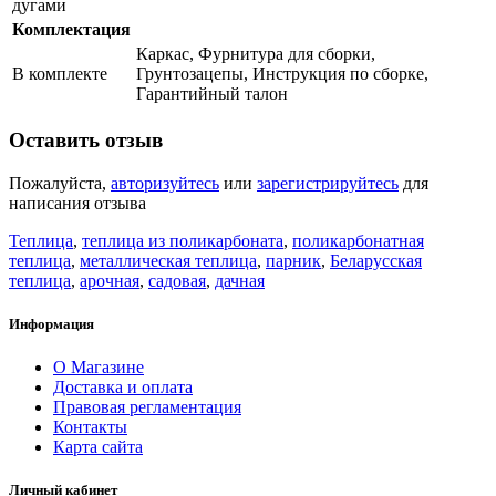
дугами
Комплектация
Каркас, Фурнитура для сборки,
В комплекте
Грунтозацепы, Инструкция по сборке,
Гарантийный талон
Оставить отзыв
Пожалуйста,
авторизуйтесь
или
зарегистрируйтесь
для
написания отзыва
Теплица
,
теплица из поликарбоната
,
поликарбонатная
теплица
,
металлическая теплица
,
парник
,
Беларусская
теплица
,
арочная
,
садовая
,
дачная
Информация
О Магазине
Доставка и оплата
Правовая регламентация
Контакты
Карта сайта
Личный кабинет