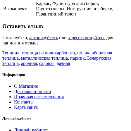
Каркас, Фурнитура для сборки,
В комплекте
Грунтозацепы, Инструкция по сборке,
Гарантийный талон
Оставить отзыв
Пожалуйста,
авторизуйтесь
или
зарегистрируйтесь
для
написания отзыва
Теплица
,
теплица из поликарбоната
,
поликарбонатная
теплица
,
металлическая теплица
,
парник
,
Беларусская
теплица
,
арочная
,
садовая
,
дачная
Информация
О Магазине
Доставка и оплата
Правовая регламентация
Контакты
Карта сайта
Личный кабинет
Личный кабинет