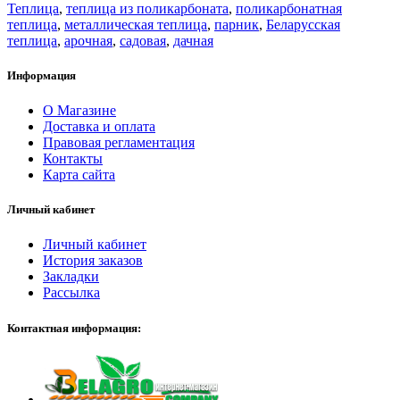
Теплица
,
теплица из поликарбоната
,
поликарбонатная
теплица
,
металлическая теплица
,
парник
,
Беларусская
теплица
,
арочная
,
садовая
,
дачная
Информация
О Магазине
Доставка и оплата
Правовая регламентация
Контакты
Карта сайта
Личный кабинет
Личный кабинет
История заказов
Закладки
Рассылка
Контактная информация: