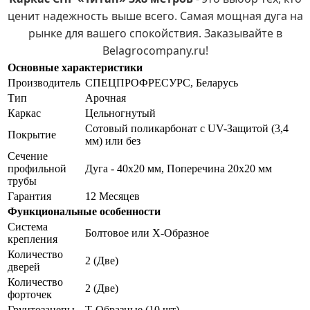
ценит надежность выше всего. Самая мощная дуга на
рынке для вашего спокойствия. Заказывайте в
Belagrocompany.ru!
Основные характеристики
Производитель
СПЕЦПРОФРЕСУРС, Беларусь
Тип
Арочная
Каркас
Цельногнутый
Сотовый поликарбонат с UV-Защитой (3,4
Покрытие
мм) или без
Сечение
профильной
Дуга - 40х20 мм, Поперечина 20х20 мм
трубы
Гарантия
12 Месяцев
Функциональные особенности
Система
Болтовое или Х-Образное
крепления
Количество
2 (Две)
дверей
Количество
2 (Две)
форточек
Грунтозацепы
Т-Образные (10 шт)