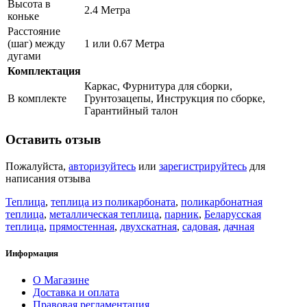
Высота в
2.4 Метра
коньке
Расстояние
(шаг) между
1 или 0.67 Метра
дугами
Комплектация
Каркас, Фурнитура для сборки,
В комплекте
Грунтозацепы, Инструкция по сборке,
Гарантийный талон
Оставить отзыв
Пожалуйста,
авторизуйтесь
или
зарегистрируйтесь
для
написания отзыва
Теплица
,
теплица из поликарбоната
,
поликарбонатная
теплица
,
металлическая теплица
,
парник
,
Беларусская
теплица
,
прямостенная
,
двухскатная
,
садовая
,
дачная
Информация
О Магазине
Доставка и оплата
Правовая регламентация