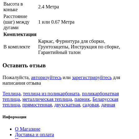
Высота в
2.4 Метра
коньке
Расстояние
(шаг) между
1 или 0.67 Метра
дугами
Комплектация
Каркас, Фурнитура для сборки,
В комплекте
Грунтозацепы, Инструкция по сборке,
Гарантийный талон
Оставить отзыв
Пожалуйста,
авторизуйтесь
или
зарегистрируйтесь
для
написания отзыва
Теплица
,
теплица из поликарбоната
,
поликарбонатная
теплица
,
металлическая теплица
,
парник
,
Беларусская
теплица
,
прямостенная
,
двухскатная
,
садовая
,
дачная
Информация
О Магазине
Доставка и оплата