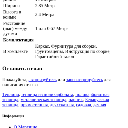
Ширина
2.85 Метра
Высота в
2.4 Метра
коньке
Расстояние
(шаг) между
1 или 0.67 Метра
дугами
Комплектация
Каркас, Фурнитура для сборки,
В комплекте
Грунтозацепы, Инструкция по сборке,
Гарантийный талон
Оставить отзыв
Пожалуйста,
авторизуйтесь
или
зарегистрируйтесь
для
написания отзыва
Теплица
,
теплица из поликарбоната
,
поликарбонатная
теплица
,
металлическая теплица
,
парник
,
Беларусская
теплица
,
прямостенная
,
двухскатная
,
садовая
,
дачная
Информация
О Магазине