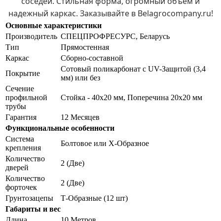
соседей. Стильная форма, огромный объем и
надежный каркас. Заказывайте в Belagrocompany.ru!
Основные характеристики
Производитель
СПЕЦПРОФРЕСУРС, Беларусь
Тип
Прямостенная
Каркас
Сборно-составной
Сотовый поликарбонат с UV-Защитой (3,4
Покрытие
мм) или без
Сечение
профильной
Стойка - 40х20 мм, Поперечина 20х20 мм
трубы
Гарантия
12 Месяцев
Функциональные особенности
Система
Болтовое или Х-Образное
крепления
Количество
2 (Две)
дверей
Количество
2 (Две)
форточек
Грунтозацепы
Т-Образные (12 шт)
Габариты и вес
Длина
10 Метров