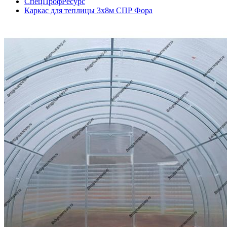
СпецПрофРесурс
Каркас для теплицы 3х8м СПР Фора