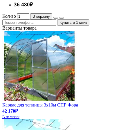
36 480₽
Кол-во
В корзину
Купить в 1 клик
Варианты товара
Каркас для теплицы 3х10м СПР Фора
42 170₽
В наличии