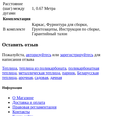
Расстояние
(шаг) между
1, 0.67 Метра
дугами
Комплектация
Каркас, Фурнитура для сборки,
В комплекте
Грунтозацепы, Инструкция по сборке,
Гарантийный талон
Оставить отзыв
Пожалуйста,
авторизуйтесь
или
зарегистрируйтесь
для
написания отзыва
Теплица
,
теплица из поликарбоната
,
поликарбонатная
теплица
,
металлическая теплица
,
парник
,
Беларусская
теплица
,
арочная
,
садовая
,
дачная
Информация
О Магазине
Доставка и оплата
Правовая регламентация
Контакты