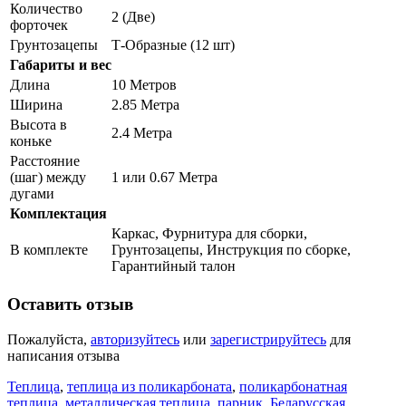
Количество
2 (Две)
форточек
Грунтозацепы
Т-Образные (12 шт)
Габариты и вес
Длина
10 Метров
Ширина
2.85 Метра
Высота в
2.4 Метра
коньке
Расстояние
(шаг) между
1 или 0.67 Метра
дугами
Комплектация
Каркас, Фурнитура для сборки,
В комплекте
Грунтозацепы, Инструкция по сборке,
Гарантийный талон
Оставить отзыв
Пожалуйста,
авторизуйтесь
или
зарегистрируйтесь
для
написания отзыва
Теплица
,
теплица из поликарбоната
,
поликарбонатная
теплица
,
металлическая теплица
,
парник
,
Беларусская