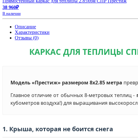
Прямостенный каркас для теплицы 2.85х6м СПР Престиж
38 960₽
В наличии
Описание
Характеристики
Отзывы (0)
КАРКАС ДЛЯ ТЕПЛИЦЫ СПР
Модель «Престиж» размером 8х2.85 метра
превр
Главное отличие от обычных 8-метровых теплиц -
кубометров воздуха!) для выращивания высокорослы
1. Крыша, которая не боится снега