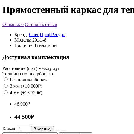
Прямостенный каркас для те
Отзывы: 0
Оставить отзыв
Бренд:
СпецПрофРесурс
Модель:
20дф-8
Наличие:
В наличии
Доступная комплектация
Расстояние (шаг) между дуг
Толщина поликарбоната
Без поликарбоната
3 мм (+10 000₽)
4 мм (+13 520₽)
46 900₽
44 500₽
Кол-во
В корзину