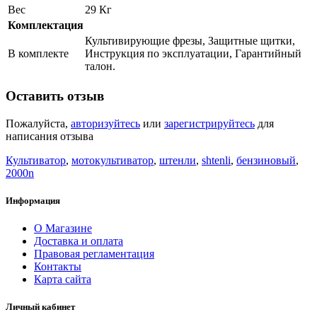
Вес
29 Кг
Комплектация
Культивирующие фрезы, Защитные щитки,
В комплекте
Инструкция по эксплуатации, Гарантийный
талон.
Оставить отзыв
Пожалуйста,
авторизуйтесь
или
зарегистрируйтесь
для
написания отзыва
Культиватор
,
мотокультиватор
,
штенли
,
shtenli
,
бензиновый
,
2000n
Информация
О Магазине
Доставка и оплата
Правовая регламентация
Контакты
Карта сайта
Личный кабинет