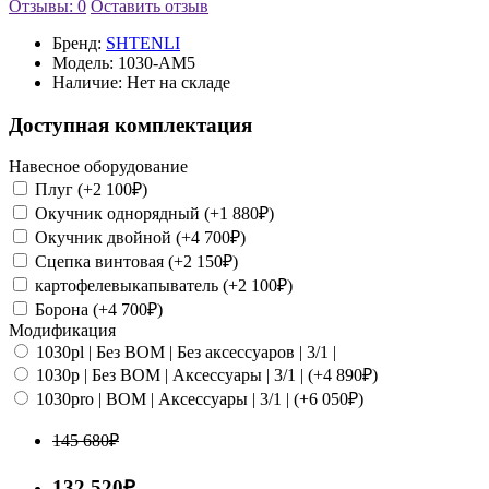
Отзывы: 0
Оставить отзыв
Бренд:
SHTENLI
Модель:
1030-АМ5
Наличие:
Нет на складе
Доступная комплектация
Навесное оборудование
Плуг (+2 100₽)
Окучник однорядный (+1 880₽)
Окучник двойной (+4 700₽)
Сцепка винтовая (+2 150₽)
картофелевыкапыватель (+2 100₽)
Борона (+4 700₽)
Модификация
1030pl | Без ВОМ | Без аксессуаров | 3/1 |
1030p | Без ВОМ | Аксессуары | 3/1 | (+4 890₽)
1030pro | ВОМ | Аксессуары | 3/1 | (+6 050₽)
145 680₽
132 520₽