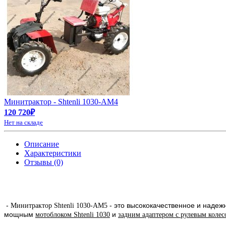
Минитрактор - Shtenli 1030-АМ4
120 720₽
Нет на складе
Описание
Характеристики
Отзывы (0)
-
- это высококачественное и надеж
Минитрактор Shtenli 1030-AM5
мощным
и
мотоблоком Shtenli 1030
задним адаптером с рулевым коле