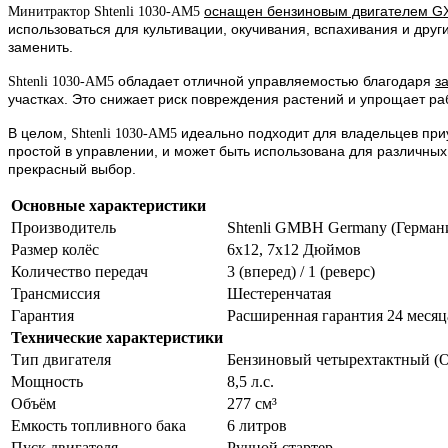
оснащен бензиновым двигателем GX
Минитрактор Shtenli 1030-AM5
использоваться для культивации, окучивания, вспахивания и дру
заменить.
обладает отличной управляемостью благодаря
з
Shtenli 1030-AM5
участках. Это снижает риск повреждения растений и упрощает р
В целом,
идеально подходит для владельцев приу
Shtenli 1030-AM5
простой в управлении, и может быть использована для различных
прекрасный выбор.
Основные характеристики
Производитель
Shtenli GMBH Germany (Герман
Размер колёс
6х12, 7х12 Дюймов
Количество передач
3 (вперед) / 1 (реверс)
Трансмиссия
Шестеренчатая
Гарантия
Расширенная гарантия 24 месяц
Технические характеристики
Тип двигателя
Бензиновый четырехтактный (
Мощность
8,5 л.с.
Объём
277 см³
Емкость топливного бака
6 литров
Пуск двигателя
Ручной стартер