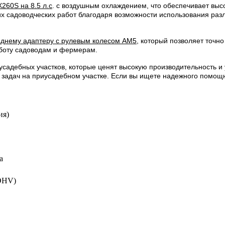
260S на 8.5 л.с
. с воздушным охлаждением, что обеспечивает выс
гих садоводческих работ благодаря возможности использования раз
аднему адаптеру с рулевым колесом AM5
, который позволяет точн
аботу садоводам и фермерам.
садебных участков, которые ценят высокую производительность и 
 задач на приусадебном участке. Если вы ищете надежного помощн
ия)
а
OHV)