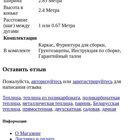
Ширина
2.85 Метра
Высота в
2.4 Метра
коньке
Расстояние
(шаг) между
1 или 0.67 Метра
дугами
Комплектация
Каркас, Фурнитура для сборки,
В комплекте
Грунтозацепы, Инструкция по сборке,
Гарантийный талон
Оставить отзыв
Пожалуйста,
авторизуйтесь
или
зарегистрируйтесь
для
написания отзыва
Теплица
,
теплица из поликарбоната
,
поликарбонатная
теплица
,
металлическая теплица
,
парник
,
Беларусская
теплица
,
прямостенная
,
двухскатная
,
садовая
,
дачная
Информация
О Магазине
Доставка и оплата