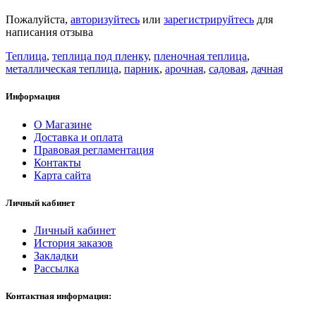
Пожалуйста,
авторизуйтесь
или
зарегистрируйтесь
для
написания отзыва
Теплица
,
теплица под пленку
,
пленочная теплица
,
металлическая теплица
,
парник
,
арочная
,
садовая
,
дачная
Информация
О Магазине
Доставка и оплата
Правовая регламентация
Контакты
Карта сайта
Личный кабинет
Личный кабинет
История заказов
Закладки
Рассылка
Контактная информация: