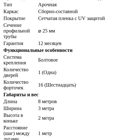
Тип
Арочная
Каркас
Сборно-составной
Покрытие
Сетчатая пленка с UV защитой
Сечение
профильной
⌀ 25 мм
трубы
Гарантия
12 месяцев
Функциональные особенности
Система
Болтовое
крепления
Количество
1 (Одна)
дверей
Количество
16 (Шестнадцать)
форточек
Габариты и вес
Длина
8 метров
Ширина
3 метра
Высота в
2 метра
коньке
Расстояние
(шаг) между
1 метр
дугами