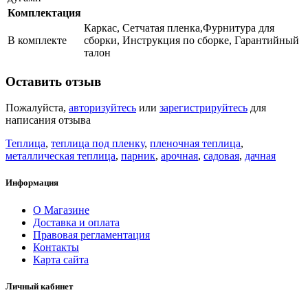
Комплектация
Каркас, Сетчатая пленка,Фурнитура для
В комплекте
сборки, Инструкция по сборке, Гарантийный
талон
Оставить отзыв
Пожалуйста,
авторизуйтесь
или
зарегистрируйтесь
для
написания отзыва
Теплица
,
теплица под пленку
,
пленочная теплица
,
металлическая теплица
,
парник
,
арочная
,
садовая
,
дачная
Информация
О Магазине
Доставка и оплата
Правовая регламентация
Контакты
Карта сайта
Личный кабинет