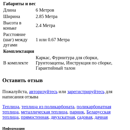
Габариты и вес
Длина
6 Метров
Ширина
2.85 Метра
Высота в
2.4 Метра
коньке
Расстояние
(шаг) между
1 или 0.67 Метра
дугами
Комплектация
Каркас, Фурнитура для сборки,
В комплекте
Грунтозацепы, Инструкция по сборке,
Гарантийный талон
Оставить отзыв
Пожалуйста,
авторизуйтесь
или
зарегистрируйтесь
для
написания отзыва
Теплица
,
теплица из поликарбоната
,
поликарбонатная
теплица
,
металлическая теплица
,
парник
,
Беларусская
теплица
,
прямостенная
,
двухскатная
,
садовая
,
дачная
Информация