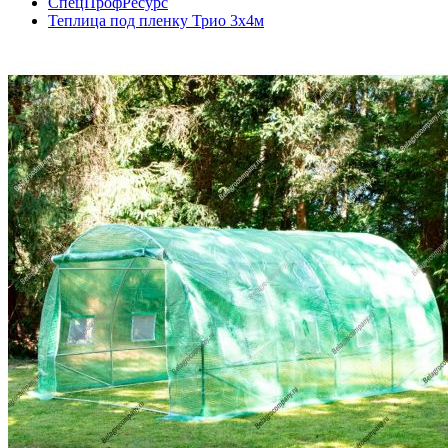
СпецПрофРесурс
Теплица под пленку Трио 3х4м