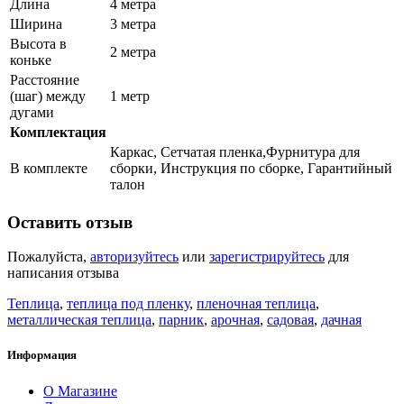
Длина
4 метра
Ширина
3 метра
Высота в
2 метра
коньке
Расстояние
(шаг) между
1 метр
дугами
Комплектация
Каркас, Сетчатая пленка,Фурнитура для
В комплекте
сборки, Инструкция по сборке, Гарантийный
талон
Оставить отзыв
Пожалуйста,
авторизуйтесь
или
зарегистрируйтесь
для
написания отзыва
Теплица
,
теплица под пленку
,
пленочная теплица
,
металлическая теплица
,
парник
,
арочная
,
садовая
,
дачная
Информация
О Магазине